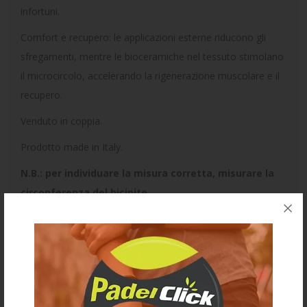
infortuni.
Comfort e recupero: le applicazioni esterne riducono gli
sfregamenti, mentre le bioceramiche nel tessuto stimolano
il microcircolo, accelerando la rigenerazione muscolare e il
recupero.
Venduto in coppia.
Prodotto made in Italy.
N.B.: per individuare la misura corretta, misurare la
circonferenza del bicipite.