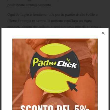
posizionate strategicamente.
Ogni dettaglio è fondamentale per le partite di alto livello e
riflette l'energia in campo. Il perfetto equilibrio tra loghi
distintivi, design del colletto e scelte cromatiche dà energia a
questa T-shirt replica da competizione, rendendola davvero
unica.
Realizzata con materiali leggeri, ofrre grande libertà di
movimento. Ogni capo è progettato per supportare i giocatori
durante tutta la giornata, allenamento e partite.
Ti potrebbe anche piacere