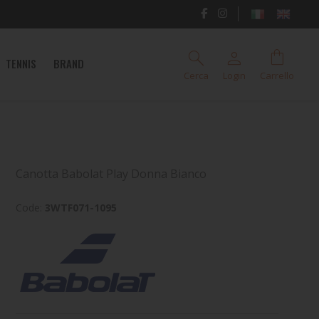
search
person
shopping_bag
TENNIS
BRAND
Cerca
Login
Carrello
Canotta Babolat Play Donna Bianco
Code:
3WTF071-1095