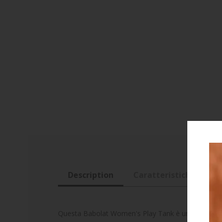
Description
Caratteristiche
R
Questa Babolat Women's Play Tank è un must per le 