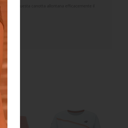
Fiber Dry, questa canotta allontana efficacemente il