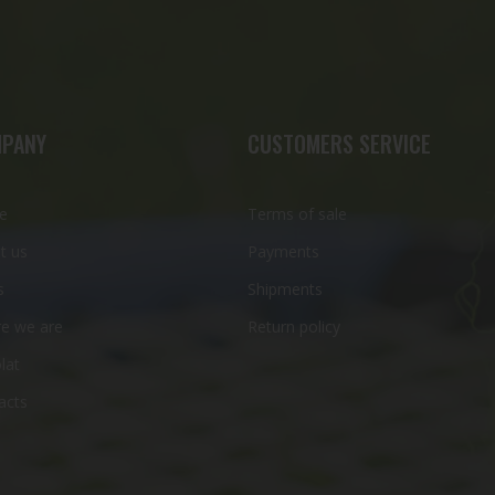
PANY
CUSTOMERS SERVICE
e
Terms of sale
t us
Payments
s
Shipments
e we are
Return policy
lat
acts