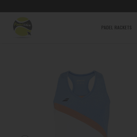
PADEL
PADEL RACKETS
RACKETS
PADEL
SHOES
PADEL
CLOTHING
PADEL
BAGS
ACCESSORIES
TENNIS