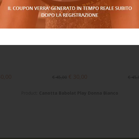
30,00
€ 30,00
€ 45,00
€ 45,
Product:
Canotta Babolat Play Donna Bianco