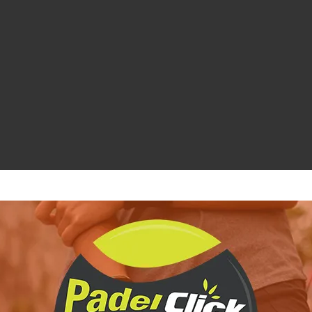
ichiesta informazioni e disponibilità
vostre future sessioni di allenamento e partite.