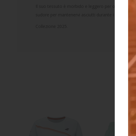
Il suo tessuto è morbido e leggero per offrire il m
sudore per mantenervi asciutti durante i vostri sforz
Collezione 2025.