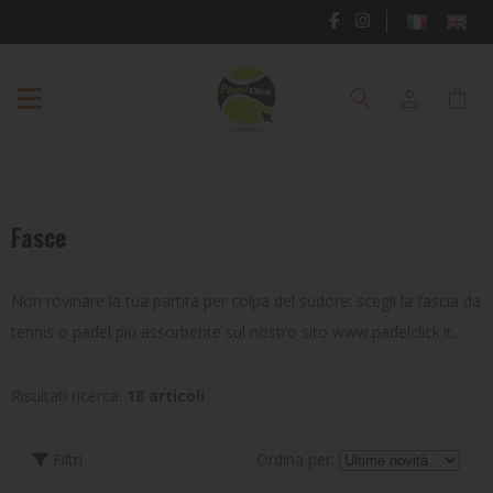
RACCHETTE
search
person
shopping_bag
PADEL
SCARPE
PADEL
Fasce
ABBIGLIAMENTO
PADEL
Non rovinare la tua partita per colpa del sudore: scegli la fascia da
BORSE
tennis o padel più assorbente sul nostro sito www.padelclick.it.
E
ZAINI
Risultati ricerca:
18 articoli
PADEL
ACCESSORI
Filtri
Ordina per: