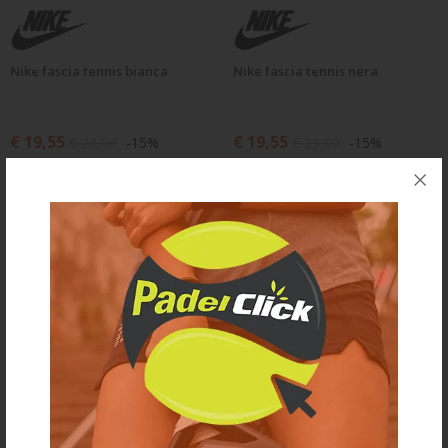
Nike fascia tennis bianca
Nike fascia tennis nera
€ 19,55
€ 19,55
€ 23,00
-15%
€ 23,00
-15%