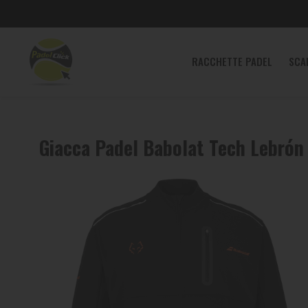
RACCHETTE
RACCHETTE PADEL
SCA
PADEL
SCARPE
PADEL
Giacca Padel Babolat Tech Lebró
ABBIGLIAMENTO
PADEL
BORSE
E
ZAINI
PADEL
ACCESSORI