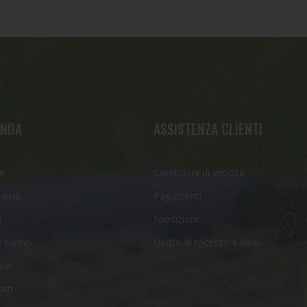
ENDA
ASSISTENZA CLIENTI
e
Condizioni di vendita
siamo
Pagamenti
s
Spedizioni
 siamo
Diritto di recesso e Resi
lat
tti