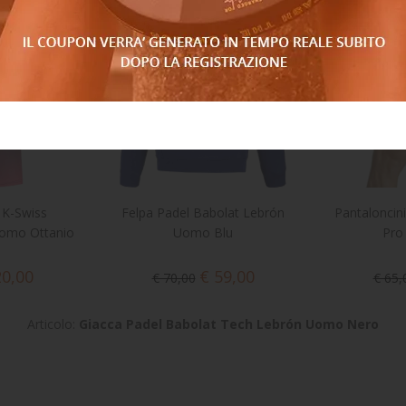
 K-Swiss
Felpa Padel Babolat Lebrón
Pantaloncin
Uomo Ottanio
Uomo Blu
Pro
20,00
€ 59,00
€ 70,00
€ 65,
Articolo:
Giacca Padel Babolat Tech Lebrón Uomo Nero