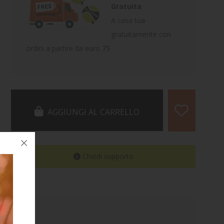
Gratuita
A casa tua
gratuitamente con
ordini a partire da euro 75
AGGIUNGI AL CARRELLO
Chiedi supporto