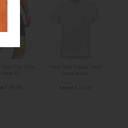
i Adidas Ergo Short
T-shirt Padel Babolat Lebrón
 Tennis 7.5
Uomo Bianco
€ 35,00
€ 30,00
00
€ 50,00