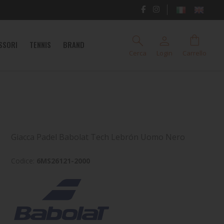
search
person
shopping_bag
SSORI
TENNIS
BRAND
Cerca
Login
Carrello
Giacca Padel Babolat Tech Lebrón Uomo Nero
Codice:
6MS26121-2000