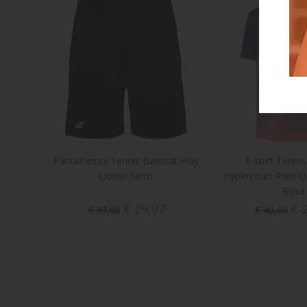
Pantaloncini Tennis Babolat Play
T-shirt Tennis
Uomo Nero
Hypercourt Print 
Rosa
€ 29,97
€ 
€ 37,00
€ 40,00