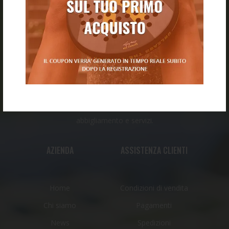
Il nostro negozio nasce dall’incontro tra esperienza,
passione e voglia di creare uno spazio dedicato a tutti gli
amanti del tennis e del padel.
Un punto di riferimento per chi vuole avvicinarsi al
mondo del padel e del tennis o per chi li pratica da anni e
cerca sempre il meglio in fatto di attrezzatura,
abbigliamento e servizi.
AZIENDA
ASSISTENZA CLIENTI
Home
Condizioni di vendita
Chi siamo
Pagamenti
News
Spedizioni