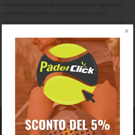
due dopo 30 e dopo 60 giorni dall'acquisto. Con
Paypal
hai la
flessibilità di acquistare a rate senza interessi e senza
commissioni, a condizione che vengano rispettate le scadenze
indicate nel piano di pagamento. Se non effettui un pagamento in
tempo, potrebbero essere applicate commissioni di ritardo.
Pagamenti sicuri
Paypal utilizza sistemi di sicurezza avanzati per proteggere le tue
informazioni e prevenire acquisti non autorizzati.
PADEL CLICK