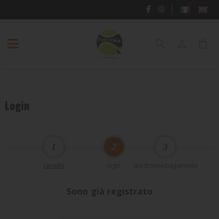
RACCHETTE
search
person
shopping_bag
PADEL
SCARPE
PADEL
Login
ABBIGLIAMENTO
PADEL
BORSE
1
2
3
E
carrello
login
spedizione/pagamento
ZAINI
PADEL
Sono già registrato
ACCESSORI