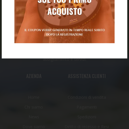
Il nostro negozio nasce dall’incontro tra esperienza,
passione e voglia di creare uno spazio dedicato a tutti gli
amanti del tennis e del padel.
Un punto di riferimento per chi vuole avvicinarsi al
mondo del padel e del tennis o per chi li pratica da anni e
cerca sempre il meglio in fatto di attrezzatura,
abbigliamento e servizi.
AZIENDA
ASSISTENZA CLIENTI
Home
Condizioni di vendita
Chi siamo
Pagamenti
News
Spedizioni
Dove siamo
Diritto di recesso e Resi