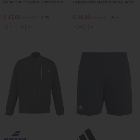
Hypercourt Sweat Uomo Nero
Hypercourt Mesh Uomo Bianco
€ 45,00
€ 29,00
€ 65,00
-31%
€ 39,00
-26%
S
M
L
XL
XXL
S
M
L
XL