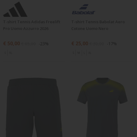
T-shirt Tennis Adidas Freelift
T-shirt Tennis Babolat Aero
Pro Uomo Azzurro 2026
Cotone Uomo Nero
€ 50,00
€ 25,00
€ 65,00
-23%
€ 30,00
-17%
S
XL
S
M
L
XL