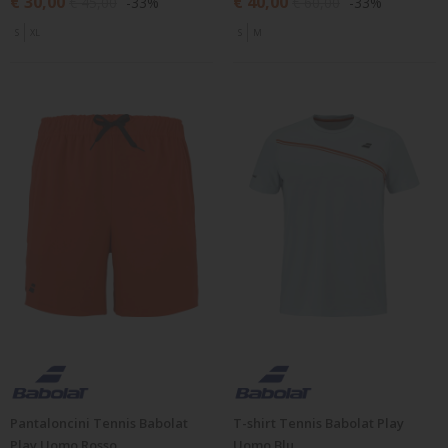
€ 30,00
€ 40,00
€ 45,00
-33%
€ 60,00
-33%
S
XL
S
M
Pantaloncini Tennis Babolat
T-shirt Tennis Babolat Play
Play Uomo Rosso
Uomo Blu