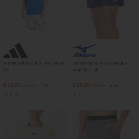
T-shirt Adidas Club Tee Tennis
Pantaloncini Tennis Mizuno
Blu
Amplify 7" Blu
€ 30,00
€ 35,00
€ 35,00
-14%
€ 55,00
-36%
S
M
XL
S
L