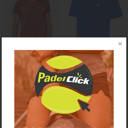
T-shirt Tennis Mizuno Shadow
T-shirt Tennis K-Swiss
Graphic Uomo Rosso
Hypercourt Melange Uomo Blu
Royal
€ 40,00
€ 30,00
€ 60,00
-33%
€ 45,00
-33%
S
M
L
XL
S
M
XL