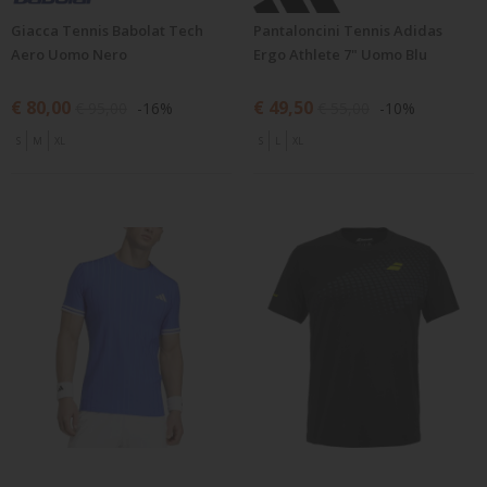
Giacca Tennis Babolat Tech
Pantaloncini Tennis Adidas
Aero Uomo Nero
Ergo Athlete 7" Uomo Blu
€ 80,00
€ 49,50
€ 95,00
-16%
€ 55,00
-10%
S
M
XL
S
L
XL