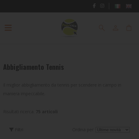
RACCHETTE
search
person
shopping_bag
PADEL
SCARPE
PADEL
Abbigliamento Tennis
ABBIGLIAMENTO
PADEL
Il miglior abbigliamento da tennis per scendere in campo in
BORSE
maniera impeccabile.
E
ZAINI
Risultati ricerca:
75 articoli
PADEL
ACCESSORI
Filtri
Ordina per: