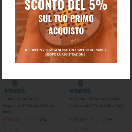
T-shirt Tennis K-Swiss
Pantaloncini Tennis K-Swiss
Hypercourt Melange Uomo
Hypercourt 7" Uomo Blu Navy
Nero
€ 30,00
€ 30,00
€ 45,00
-33%
€ 45,00
-33%
S
M
XL
S
M
L
XL