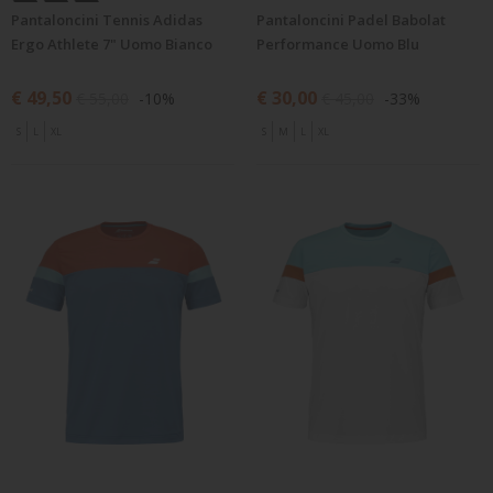
Pantaloncini Tennis Adidas
Pantaloncini Padel Babolat
Ergo Athlete 7" Uomo Bianco
Performance Uomo Blu
€ 49,50
€ 30,00
€ 55,00
-10%
€ 45,00
-33%
S
L
XL
S
M
L
XL