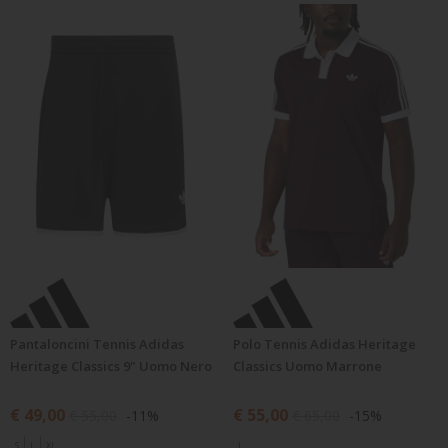
TENNIS
BRAND
Pantaloncini Tennis Adidas
Polo Tennis Adidas Heritage
Heritage Classics 9" Uomo Nero
Classics Uomo Marrone
€ 49,00
€ 55,00
€ 55,00
-11%
€ 65,00
-15%
S
L
XL
L