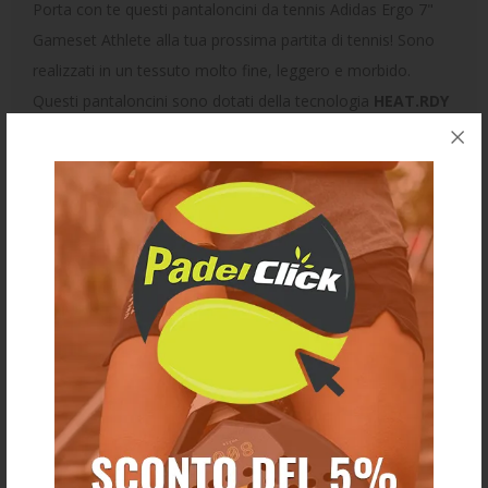
Porta con te questi pantaloncini da tennis Adidas Ergo 7"
Gameset Athlete alla tua prossima partita di tennis! Sono
realizzati in un tessuto molto fine, leggero e morbido.
Questi pantaloncini sono dotati della tecnologia
HEAT.RDY
che dissipa il sudore e vi mantiene freschi.
Sono presenti anche due tasche laterali per le palline da
tennis. In termini di design, questi pantaloncini neri adidas
aggiungeranno molta eleganza ai vostri outfit.
Taglio leggermente corto da 7".
Indossato da tanti giocatori di tennis Adidas.
Ti potrebbe anche piacere