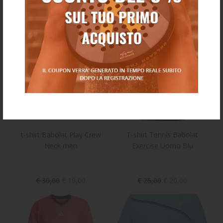
t-shirt Babolat Play Crew
T-shirt Tennis Babolat
Neck men
Exercise Uomo Blu
€ 30,00
€ 19,00
€ 25,00
€ 20,00