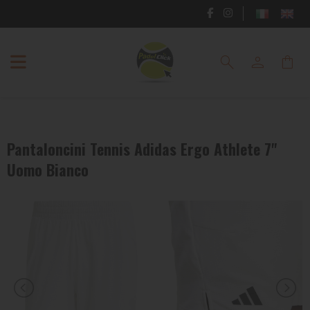
RACCHETTE
search
person
shopping_bag
PADEL
SCARPE
PADEL
Pantaloncini Tennis Adidas Ergo Athlete 7"
ABBIGLIAMENTO
Uomo Bianco
PADEL
BORSE
E
ZAINI
PADEL
ACCESSORI