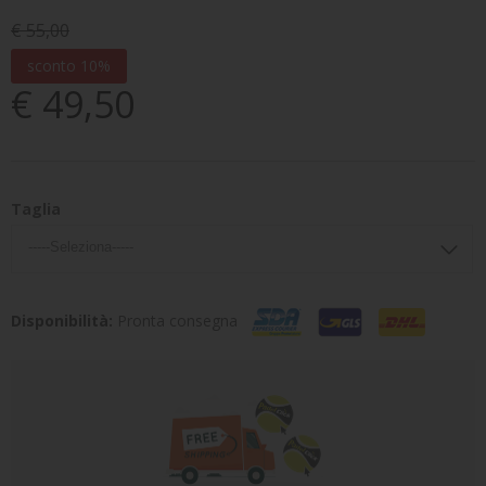
€ 55,00
sconto 10%
€ 49,50
Taglia
Disponibilità:
Pronta consegna