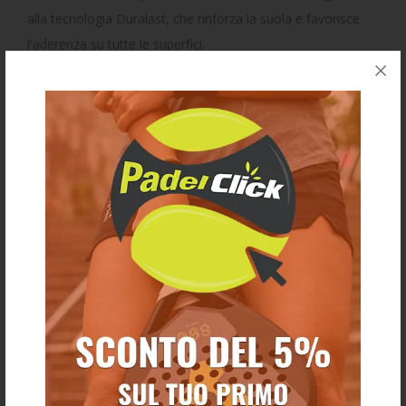
alla tecnologia Duralast, che rinforza la suola e favorisce
l'aderenza su tutte le superfici.
T
omaia Sandwich Mesh:
strati combinati di mesh per il
massimo comfort, leggerezza e durata.
Ceramica 5D:
TPU impregnato di ceramica per migliorare
la resistenza all'usura in caso di scivolamento.
TPU Speed Plate:
piastra in TPU nell'intersuola per
aumentare il dinamismo.
R-DST+ :
ammortizzazione ottimizzata e suola più
dinamica per migliorare il trasferimento di energia nel
tallone.
EVA Performance Sockliner:
soletta rinforzata per un
maggiore comfort.
Duralast:
suola all-terrain per un'elevata resistenza e un