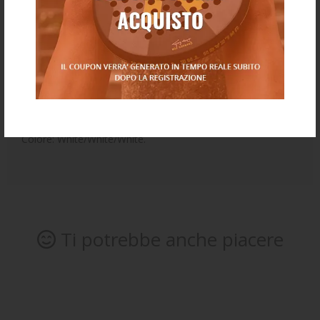
eccellente potenziale di trazione.
Endofit:
plantare che offre un grande comfort e un
adattamento intuitivo alla forma del piede.
Suola all court che si adatta perfettamente a tutti i campi
da tennis.
Colore: White/White/White.
Ti potrebbe anche piacere