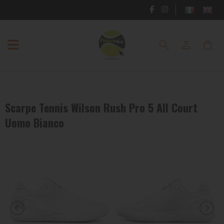
RACCHETTE
search
person
shopping_bag
PADEL
SCARPE
PADEL
Scarpe Tennis Wilson Rush Pro 5 All Court
ABBIGLIAMENTO
Uomo Bianco
PADEL
BORSE
E
ZAINI
PADEL
ACCESSORI