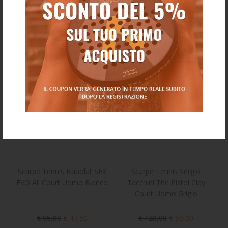
Ti potrebbe anche piacere
Scarpe Tennis Babolat SFX
Scarpe Tennis Sergio
EVO All Court Uomo Bianco
Tacchini The Pistol Clay
Court Uomo Grigio
€ 95,00
€ 47,50
€ 120,00
€ 50,00