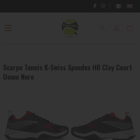
RACCHETTE
search
person
shopping_bag
PADEL
SCARPE
PADEL
Scarpe Tennis K-Swiss Speedex HB Clay Court
ABBIGLIAMENTO
Uomo Nero
PADEL
BORSE
E
ZAINI
PADEL
ACCESSORI