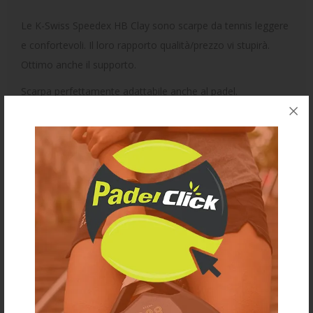
Le K-Swiss Speedex HB Clay sono scarpe da tennis leggere
e confortevoli. Il loro rapporto qualità/prezzo vi stupirà.
Ottimo anche il supporto.
Scarpa perfettamente adattabile anche al padel.
K-Swiss Aosta 7.0:
suola in gomma ad alta densità,
resistente e durevole, per un'ottima flessibilità dal tallone
alla punta.
K-Swiss K-EVA:
un particolare composto di gomma Eva
per migliorare la flessibilità e la durata dell'intersuola.
Suola clay, adatta ai campi da padel e da tennis in terra
battuta.