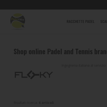
RACCHETTE
RACCHETTE PADEL
SCA
PADEL
SCARPE
PADEL
Shop online Padel and Tennis bran
ABBIGLIAMENTO
PADEL
Ingegneria italiana al servizi
BORSE
E
ZAINI
PADEL
ACCESSORI
Risultati ricerca:
6 articoli