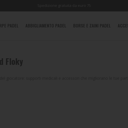
Spedizione gratuita da euro 75
RPE PADEL
ABBIGLIAMENTO PADEL
BORSE E ZAINI PADEL
ACCE
d Floky
o del giocatore: supporti medicali e accessori che migliorano le tue part