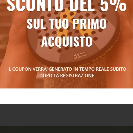
KY S-Mash 2.0
calzini FLOKY S-Mash 2.0
Giallo
€ 31,50
5,00
-10%
€ 35,00
-10%