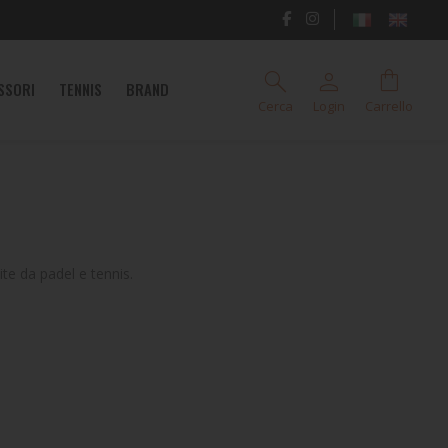
search
person
shopping_bag
SSORI
TENNIS
BRAND
Cerca
Login
Carrello
ite da padel e tennis.