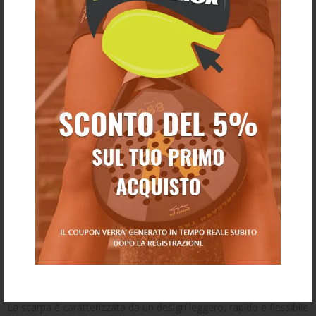
La struttura DYNAWALL della scarpa aiuta a muoversi più
fluidamente da un lato all'altro, rendendo più facile tornare in
posizione. I movimenti laterali sono ulteriormente supportati dal
sistema DYNALACING regolabile, che mantiene saldamente il
piede in posizione. La schiuma FF BLAST PLUS ECO adattata al
tennis, offre un comfort eccezionale durante tutta la partita.
Nel
padel
invece la grande novità è la scarpa
Asics Sonicsmash
FF
, progettata e pensata per i giocatori che cercano sostegno,
flessibilità e comfort eccezionali.
L'intersuola FLYTEFOAM , rinnovata e più morbida, offre una
maggiore ammortizzazione e un elevato ritorno di energia, pur
mantenendo la leggerezza. La tecnologia SPEEDTRUSS ,
attentamente progettata, sfrutta il contatto con il campo per
accelerazioni più rapide.
La scarpa è caratterizzata da un design leggero, rapido e flessibile