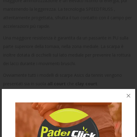
maggiore ammortizzazione e un elevato ritorno di energia, pur
mantenendo la leggerezza. La tecnologia SPEEDTRUSS ,
attentamente progettata, sfrutta il tuo contatto con il campo per
accelerazioni più rapide.
Una maggiore resistenza è garantita da un passante in PU sulla
parte superiore della tomaia, nella zona mediale. La scarpa è
inoltre dotata di occhielli sul lato mediale per prevenire la rottura
dei lacci durante i movimenti bruschi.
Ovviamente tutti i modelli di scarpe Asics da tennis vengono
presentati sia in suola
all court
che
clay court
.
Poi c’è la
RESOLUTION X
, uscita nel 2025, scarpa dalla massima
stabilità e grande comfort. La scarpa mantiene il piede
saldamente in posizione per garantire transizioni fluide, riducendo
il tempo necessario per l'arresto e la ripartenza. E’ la scarpa
Asics
da tennis
più stabile in assoluto.